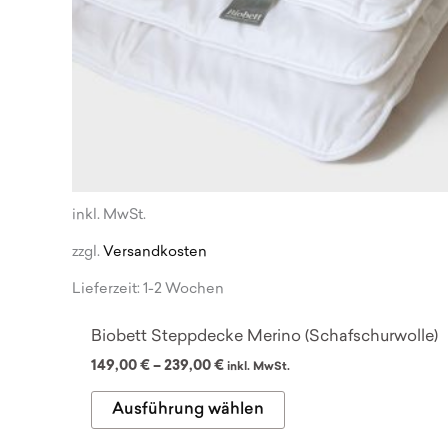
inkl. MwSt.
zzgl.
Versandkosten
Lieferzeit:
1-2 Wochen
Biobett Steppdecke Merino (Schafschurwolle)
149,00
€
–
239,00
€
inkl. MwSt.
Dieses
Ausführung wählen
Produkt
weist