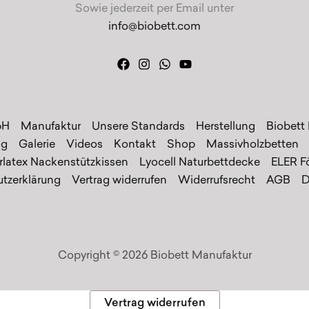
Sowie jederzeit per Email unter
info@biobett.com
bH
Manufaktur
Unsere Standards
Herstellung
Biobett
og
Galerie
Videos
Kontakt
Shop
Massivholzbetten
rlatex Nackenstützkissen
Lyocell Naturbettdecke
ELER F
tzerklärung
Vertrag widerrufen
Widerrufsrecht
AGB
D
Copyright © 2026 Biobett Manufaktur
Vertrag widerrufen