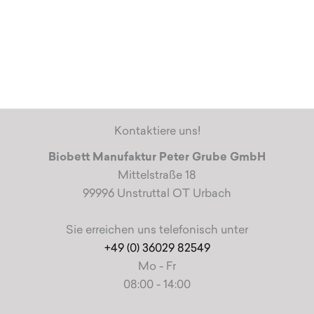
Kontaktiere uns!
Biobett Manufaktur Peter Grube GmbH
Mittelstraße 18
99996 Unstruttal OT Urbach
Sie erreichen uns telefonisch unter
+49 (0) 36029 82549
Mo - Fr
08:00 - 14:00