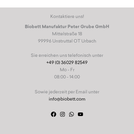
Optionen
können
auf
Kontaktiere uns!
der
Biobett Manufaktur Peter Grube GmbH
Produktseite
Mittelstraße 18
gewählt
99996 Unstruttal OT Urbach
werden
Sie erreichen uns telefonisch unter
+49 (0) 36029 82549
Mo - Fr
08:00 - 14:00
Sowie jederzeit per Email unter
info@biobett.com