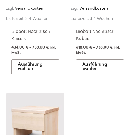
zzgl.
Versandkosten
zzgl.
Versandkosten
Lieferzeit:
3-4 Wochen
Lieferzeit:
3-4 Wochen
Biobett Nachttisch
Biobett Nachttisch
Klassik
Kubus
434,00
€
–
738,00
€
618,00
€
–
738,00
€
inkl.
inkl.
MwSt.
MwSt.
Dieses
Dies
Ausführung
Ausführung
Produkt
Prod
wählen
wählen
weist
weist
mehrere
mehr
Varianten
Varia
auf.
auf.
Die
Die
Optionen
Opti
können
könn
auf
auf
der
der