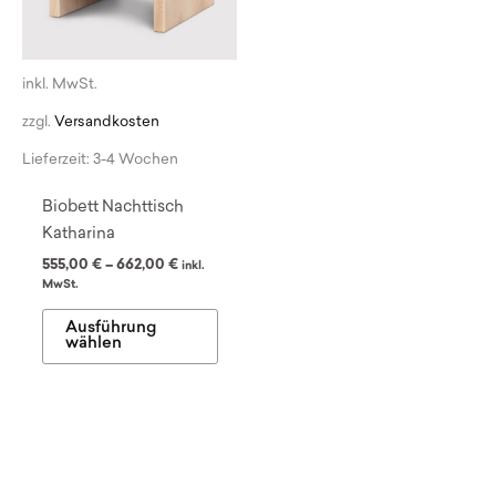
Produktseite
Produ
gewählt
gewä
werden
werd
inkl. MwSt.
zzgl.
Versandkosten
Lieferzeit:
3-4 Wochen
Biobett Nachttisch
Katharina
555,00
€
–
662,00
€
inkl.
MwSt.
Dieses
Ausführung
Produkt
wählen
weist
mehrere
Varianten
auf.
Die