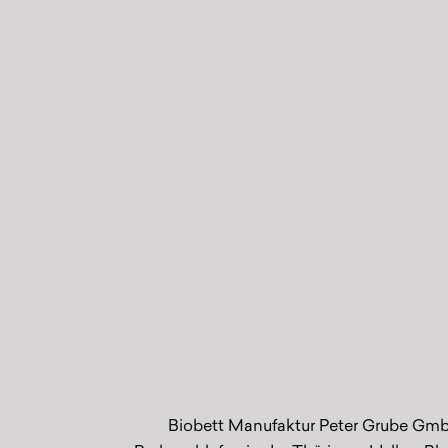
der
Produktseite
gewählt
werden
Biobett Manufaktur Peter Grube Gm