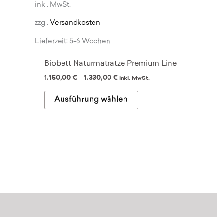
inkl. MwSt.
zzgl.
Versandkosten
Lieferzeit:
5-6 Wochen
Biobett Naturmatratze Premium Line
1.150,00
€
–
1.330,00
€
inkl. MwSt.
Dieses
Ausführung wählen
Produkt
weist
mehrere
Varianten
auf.
Die
Optionen
können
auf