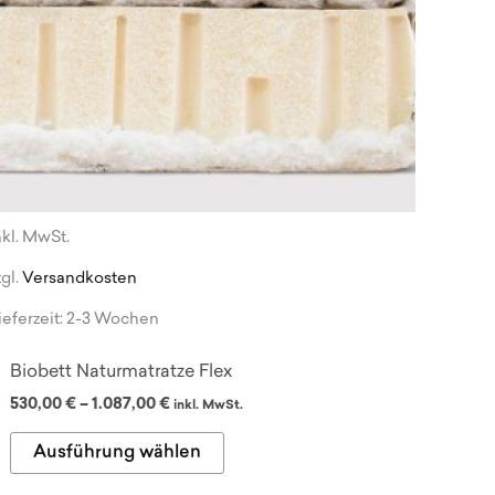
nkl. MwSt.
zgl.
Versandkosten
ieferzeit:
2-3 Wochen
Biobett Naturmatratze Flex
530,00
€
–
1.087,00
€
inkl. MwSt.
Dieses
Ausführung wählen
Produkt
weist