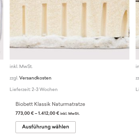
inkl. MwSt.
i
zzgl.
Versandkosten
z
Lieferzeit:
2-3 Wochen
L
Biobett Klassik Naturmatratze
773,00
€
–
1.412,00
€
inkl. MwSt.
Dieses
Ausführung wählen
Produkt
weist