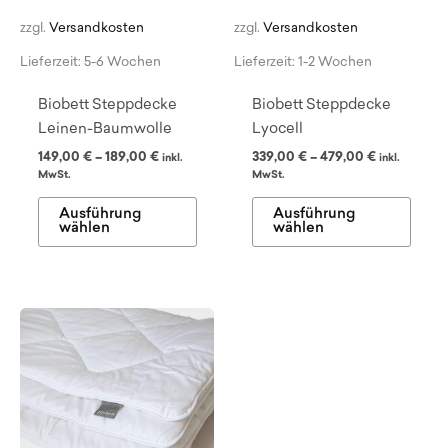
zzgl.
Versandkosten
zzgl.
Versandkosten
Lieferzeit:
5-6 Wochen
Lieferzeit:
1-2 Wochen
Biobett Steppdecke
Biobett Steppdecke
Leinen-Baumwolle
Lyocell
149,00
€
–
189,00
€
339,00
€
–
479,00
€
inkl.
inkl.
MwSt.
MwSt.
Dieses
Dies
Ausführung
Ausführung
Produkt
Prod
wählen
wählen
weist
weist
mehrere
mehr
Varianten
Varia
auf.
auf.
Die
Die
Optionen
Opti
können
könn
auf
auf
der
der