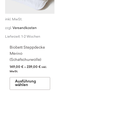
Produktseite
Produ
gewählt
gewä
werden
werd
inkl. MwSt.
zzgl.
Versandkosten
Lieferzeit:
1-2 Wochen
Biobett Steppdecke
Merino
(Schafschurwolle)
149,00
€
–
239,00
€
inkl.
MwSt.
Dieses
Ausführung
Produkt
wählen
weist
mehrere
Varianten
auf.