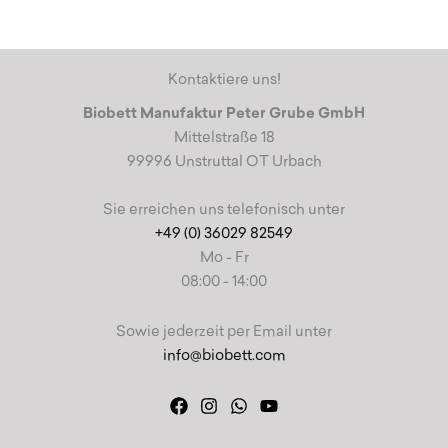
Die
Optionen
können
auf
Kontaktiere uns!
der
Biobett Manufaktur Peter Grube GmbH
Produktseite
Mittelstraße 18
gewählt
99996 Unstruttal OT Urbach
werden
Sie erreichen uns telefonisch unter
+49 (0) 36029 82549
Mo - Fr
08:00 - 14:00
Sowie jederzeit per Email unter
info@biobett.com