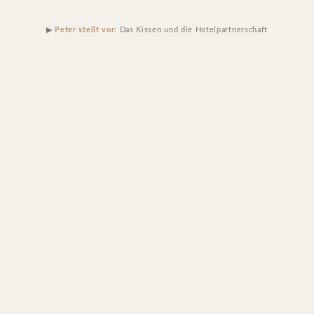
PETER GRUBE – MANUFAKTUR & PARTNERSCHAFT
▶
Peter stellt vor:
Das Kissen und die Hotelpartnerschaft